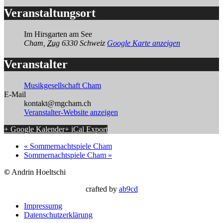
Veranstaltungsort
Im Hirsgarten am See
Cham
,
Zug
6330
Schweiz
Google Karte anzeigen
Veranstalter
Musikgesellschaft Cham
E-Mail
kontakt@mgcham.ch
Veranstalter-Website anzeigen
+ Google Kalender
+ iCal Export
«
Sommernachtspiele Cham
Sommernachtspiele Cham
»
©
Andrin Hoeltschi
crafted by
ab9cd
Impressumg
Datenschutzerklärung