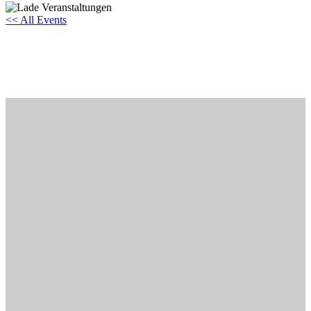
<< All Events
Sommernachtspiele Cham
15
Juni
2024
20:30 - 22:00