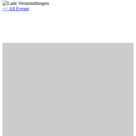
<< All Events
Sommernachtspiele Cham
14
Juni
2024
20:30 - 22:00