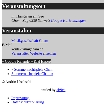
Veranstaltungsort
Im Hirsgarten am See
Cham
,
Zug
6330
Schweiz
Google Karte anzeigen
Veranstalter
Musikgesellschaft Cham
E-Mail
kontakt@mgcham.ch
Veranstalter-Website anzeigen
+ Google Kalender
+ iCal Export
«
Sommernachtspiele Cham
Sommernachtspiele Cham
»
©
Andrin Hoeltschi
crafted by
ab9cd
Impressumg
Datenschutzerklärung