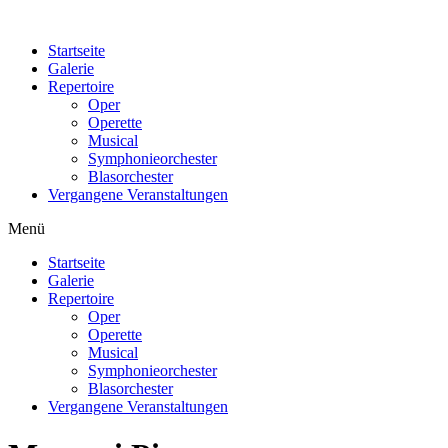
Zum
Inhalt
Startseite
wechseln
Galerie
Repertoire
Oper
Operette
Musical
Symphonieorchester
Blasorchester
Vergangene Veranstaltungen
Menü
Startseite
Galerie
Repertoire
Oper
Operette
Musical
Symphonieorchester
Blasorchester
Vergangene Veranstaltungen